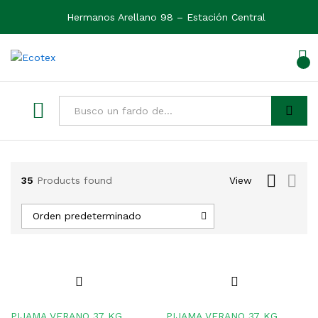
Hermanos Arellano 98 – Estación Central
0
Ver
Buscar
35
Products found
View
Orden predeterminado
PIJAMA VERANO 37 KG
PIJAMA VERANO 37 KG