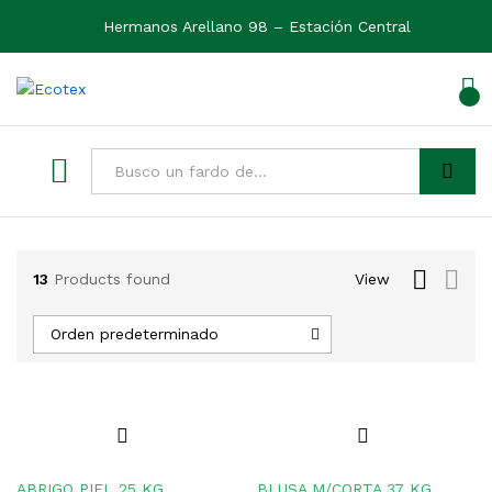
Hermanos Arellano 98 – Estación Central
0
Ver
Buscar
13
Products found
View
Orden predeterminado
ABRIGO PIEL 25 KG
BLUSA M/CORTA 37 KG