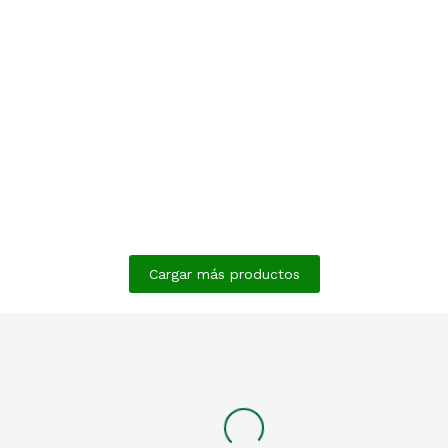
KG
VER | 1 Calidad
,
Verano
TRAJE 2 PZS
VERANO 37 KG
INV | 1 Calidad
,
Invierno
Toda la Temporada
,
TRAJE 2 PZS
ATE | 1 Calidad
TOALLA TURCA
INVIERNO 37 KG
NUEVO 70*140 CM
Cargar más productos