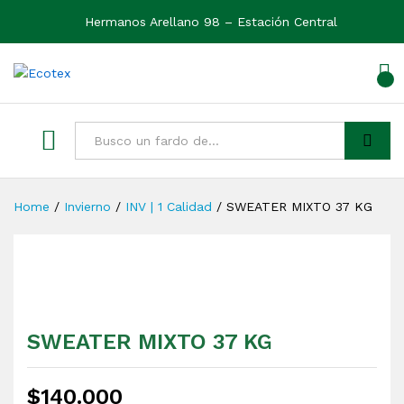
Hermanos Arellano 98 – Estación Central
0
Ver
Buscar
Home
/
Invierno
/
INV | 1 Calidad
/
SWEATER MIXTO 37 KG
SWEATER MIXTO 37 KG
$
140.000