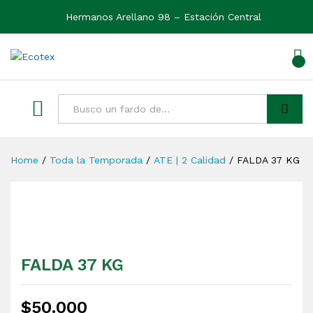
Hermanos Arellano 98 – Estación Central
0
Ver
Buscar
Home
/
Toda la Temporada
/
ATE | 2 Calidad
/
FALDA 37 KG
FALDA 37 KG
$
50.000