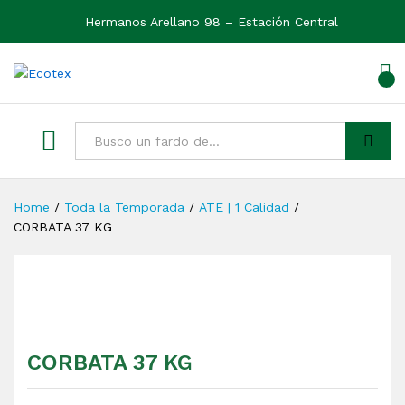
Hermanos Arellano 98 – Estación Central
0
Ver
Buscar
Home
/
Toda la Temporada
/
ATE | 1 Calidad
/
CORBATA 37 KG
CORBATA 37 KG