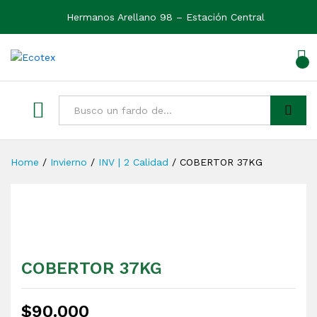
Hermanos Arellano 98 – Estación Central
0
Ver
Buscar
Home
/
Invierno
/
INV | 2 Calidad
/
COBERTOR 37KG
COBERTOR 37KG
$
90.000