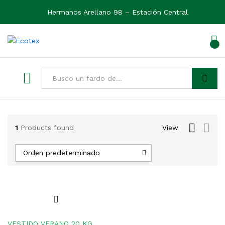
Hermanos Arellano 98 – Estación Central
0
Ver
Buscar
1
Products found
View
Orden predeterminado
VESTIDO VERANO 20 KG